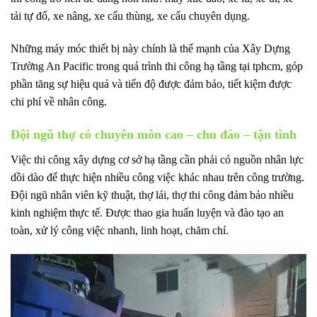
tải tự đổ, xe nâng, xe cẩu thùng, xe cẩu chuyên dụng.
Những máy móc thiết bị này chính là thế mạnh của Xây Dựng
Trường An Pacific trong quá trình thi công hạ tầng tại tphcm, góp
phần tăng sự hiệu quả và tiến độ được đảm bảo, tiết kiệm được
chi phí về nhân công.
Đội ngũ thợ có chuyên môn cao – chu đáo – tận tình
Việc thi công xây dựng cơ sở hạ tầng cần phải có nguồn nhân lực
dồi dào để thực hiện nhiều công việc khác nhau trên công trường.
Đội ngũ nhân viên kỹ thuật, thợ lái, thợ thi công đảm bảo nhiều
kinh nghiệm thực tế. Được thao gia huấn luyện và đào tạo an
toàn, xử lý công việc nhanh, linh hoạt, chăm chỉ.