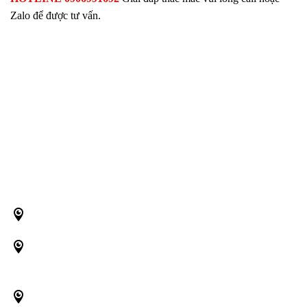
Zalo để được tư vấn.
THÔNG TIN CÔNG TY
CÔNG TY TNHH THIẾT KẾ XD TRƯỜNG AN PACIFIC
MST: 0316616349
VP: 403 Nguyễn Thái Bình, Phường 12, Quận Tân Bình,
TPHCM
Trụ sở chính: 173/10 Đường TCH 03, Tân Chánh Hiệp, Quận