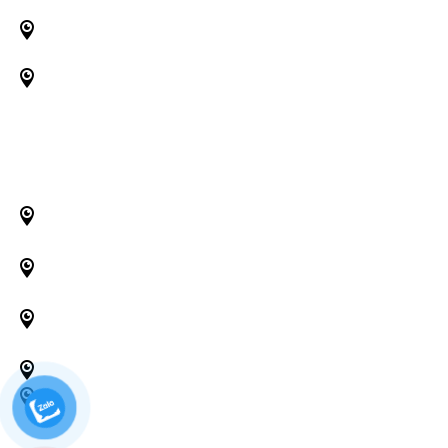
Thi công lắp đặt hệ thống điện
Thi công lắp đặt hệ thống quan sát
HỖ TRỢ NHANH CHÓNG
Trụ Sở: 34 Nguyễn Hữu Thọ, Phường Tân Hưng, Quận 7,
TPHCM
Chi Nhánh: 38 Nguyễn Ảnh Thủ, Bà Điểm, Hóc Môn,
TPHCM
Chi Nhánh: 128 Âu Cơ, Phường 10, Quận Tân Bình,
TPHCM
Chi Nhánh: Đ. Số 1 Phường Tân Phú, Quận 7, TPHCM
Chi Nhánh: Tây Ninh - Bình Dương - Long An - Đồng Nai