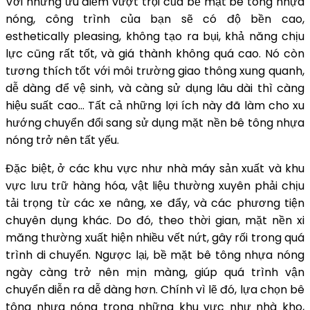
Với những ưu điểm vượt trội của bề mặt bê tông nhựa
nóng, công trình của bạn sẽ có độ bền cao,
esthetically pleasing, không tạo ra bụi, khả năng chịu
lực cũng rất tốt, và giá thành không quá cao. Nó còn
tương thích tốt với môi trường giao thông xung quanh,
dễ dàng để vệ sinh, và càng sử dụng lâu dài thì càng
hiệu suất cao… Tất cả những lợi ích này đã làm cho xu
hướng chuyển đổi sang sử dụng mặt nền bê tông nhựa
nóng trở nên tất yếu.
Đặc biệt, ở các khu vực như nhà máy sản xuất và khu
vực lưu trữ hàng hóa, vật liệu thường xuyên phải chịu
tải trọng từ các xe nâng, xe đẩy, và các phương tiện
chuyên dụng khác. Do đó, theo thời gian, mặt nền xi
măng thường xuất hiện nhiều vết nứt, gây rối trong quá
trình di chuyển. Ngược lại, bề mặt bê tông nhựa nóng
ngày càng trở nên mịn màng, giúp quá trình vận
chuyển diễn ra dễ dàng hơn. Chính vì lẽ đó, lựa chọn bê
tông nhựa nóng trong những khu vực như nhà kho,