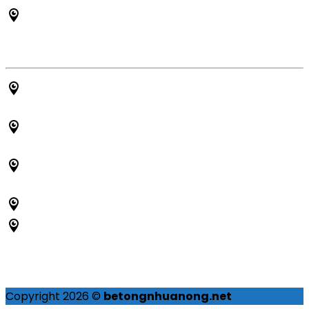
Thi công lắp đặt hệ thống quan sát
HỖ TRỢ NHANH CHÓNG
Trụ Sở: 34 Nguyễn Hữu Thọ, Phường Tân Hưng, Quận
7, TPHCM
Chi Nhánh: 38 Nguyễn Ảnh Thủ, Bà Điểm, Hóc Môn,
TPHCM
Chi Nhánh: 128 Âu Cơ, Phường 10, Quận Tân Bình,
TPHCM
Chi Nhánh: Đ. Số 1 Phường Tân Phú, Quận 7, TPHCM
Chi Nhánh: Tây Ninh - Bình Dương - Long An - Đồng
Nai
Copyright 2026 ©
betongnhuanong.net