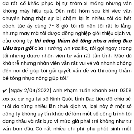
đã rất cố khắc phục bị tự trám xi măng nhưng vẫn
không mấy hiệu quả. Đến một hôm sau khi việc vận
chuyển hàng thật sự bị chậm lại ít nhiều, tôi đã hết
cách. Lúc ấy cúng 7- 8 giờ tối rồi nên tôi rất lo lắng,
nhưng may mà tôi được đồng nghiệp giới thiệu dịch vụ
của công ty
thi công thảm bê tông nhựa nóng Bạc
Liêu trọn gói
của Trường An Pacific, tôi gọi ngay trong
tối nhưng được nhân viên tư vấn rất tận tình. Mặc dù
khá trễ nhưng nhân viên vẫn rất vui vẻ và nhanh chóng
đến nơi để giúp tôi giải quyết vấn đề và thi công thảm
bê tông nhựa nóng giúp tôi.”
✔️ [Ngày 2/04/2022] Anh Phạm Tuấn Khanh SĐT 0358
xxx xx cư ngụ tại xã Ninh Quới, tỉnh Bạc Liêu đã chia sẻ:
“Tôi đã từng nhiều lần thuê dịch vụ loại này ở một số
công ty không uy tín khác để làm một số công trình tôi
đang thầu và rất bực vì mức giá phải trả không như tư
vấn ban đầu. Có rất nhiều chi phí phụ phát sinh một