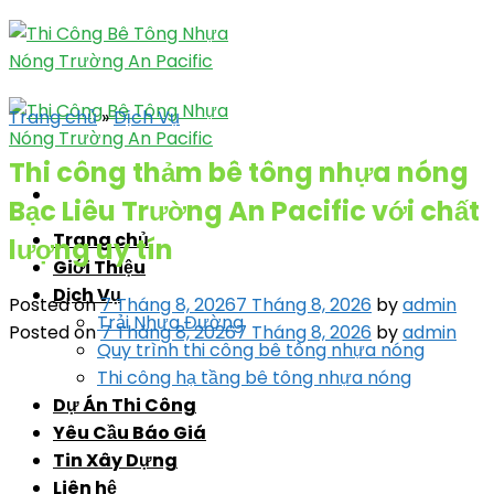
Skip
to
content
Trang chủ
»
Dịch Vụ
Thi công thảm bê tông nhựa nóng
Bạc Liêu Trường An Pacific với chất
Trang chủ
lượng uy tín
Giới Thiệu
Dịch Vụ
Posted on
7 Tháng 8, 2026
7 Tháng 8, 2026
by
admin
Trải Nhựa Đường
Posted on
7 Tháng 8, 2026
7 Tháng 8, 2026
by
admin
Quy trình thi công bê tông nhựa nóng
Thi công hạ tầng bê tông nhựa nóng
Dự Án Thi Công
Yêu Cầu Báo Giá
Tin Xây Dựng
Liên hệ