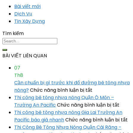
Bài viết mới
Dịch Vụ
Tin Xây Dựng
Tìm kiếm
BÀI VIẾT LIÊN QUAN
07
Th8
Cần chuẩn bị gì trước khi đổ đường bê tông nhựa
ở
nóng?
Chức năng bình luận bị tắt
Cần
Thi công bê tông nhựa nóng Quận Ô Môn –
chuẩn
ở
Trường An Pacific
Chức năng bình luận bị tắt
bị
Thi
Thi công bê tông nhựa nóng Gia Lai Trường An
gì
công
ở
Pacific báo giá nhanh
Chức năng bình luận bị tắt
trước
bê
Th
Thi Công Bê Tông Nhựa Nóng Quận Cái Răng –