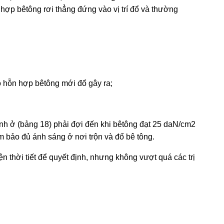
hợp bêtông rơi thẳng đứng vào vị trí đổ và th­ường
o hỗn hợp bêtông mới đổ gây ra;
ịnh ở (bảng 18) phải đợi đến khi bêtông đạt 25 daN/cm2
m bảo đủ ánh sáng ở nơi trộn và đổ bê tông.
 thời tiết để quyết định, như­ng không vượt quá các trị