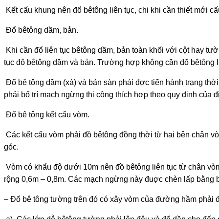
Kết cấu khung nên đổ bêtông liên tục, chi khi cần thiết mới c
Đổ bêtông dầm, bản.
Khi cần đổ liên tục bêtông dầm, bản toàn khối với cột hay tư­ờ
tục đô bêtông dầm và bản. Trư­ờng hợp không cần đổ bêtông li
Đổ bê tông dầm (xà) và bản sàn phải đ­ợc tiến hành trạng thời
phải bố trí mạch ngừng thi công thích hợp theo quy định của đi
Đố bê tông kết cấu vòm.
Các kết cấu vòm phải đồ bêtông đồng thời từ hai bên chân v
góc.
Vòm có khẩu độ d­ưới 10m nên đồ bêtông liên tục từ chân v
rộng 0,6m – 0,8m. Các mạch ngừng này đuợc chèn lấp bằng bêt
– Đổ bê tông tường trên đó có xây vòm của đ­ường hầm phải 