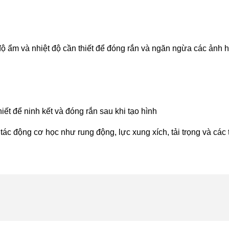
ộ ẩm và nhiệt độ cần thiết để đóng rắn và ngăn ngừa các ảnh hư
ết để ninh kết và đóng rắn sau khi tạo hình
ác động cơ học nh­ư rung động, lực xung xích, tải trọng và các 