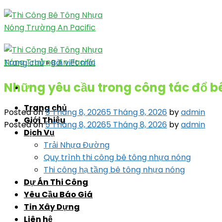
Skip
to
content
Trang chủ
»
Bài viết mới
Những yêu cầu trong công tác đổ b
Trang chủ
Posted on
5 Tháng 8, 2026
5 Tháng 8, 2026
by
admin
Giới Thiệu
Posted on
5 Tháng 8, 2026
5 Tháng 8, 2026
by
admin
Dịch Vụ
Trải Nhựa Đường
Quy trình thi công bê tông nhựa nóng
Thi công hạ tầng bê tông nhựa nóng
Dự Án Thi Công
Yêu Cầu Báo Giá
Tin Xây Dựng
Liên hệ