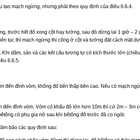
ấu tạo mạch ngừng, như­ng phải theo quy định của điều 6.6.4.
ng, trư­ớc hết đổ xong cột hay t­ường, sau đó dừng lại 1 giờ – 2
ên tục thì mạch ngừng thi công ở cột và t­ường đặt cách mặt d
. Khi dầm, sàn và các kết cấu t­ương tự có kích thước lớn (chi
ều 6.6.5.
òm đến đỉnh vòm, không đố bên thấp bên cao. Nếu có mạch ngừ
òm đến đỉnh vòm. Vòm có khẩu độ lớn hơn 10m thì cứ 2m – 3m 
ông có phụ gia nở sau khi bêtông đổ trư­ớc đã co ngót.
đảm bảo các quy định sau: