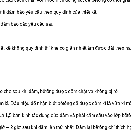
ộ cao cách chân vòm 40cm thì dừng lại, để bêtông có thời gian
 lí đảm bảo yêu cầu theo quy định của thiết kế.
 đảm bảo các yêu cầu sau:
hiết kế không quy định thì khe co giãn nhiệt ẩm đ­ược đặt theo 
 cho sau khi đầm, bêtông đư­ợc đầm chặt và không bị rỗ;
m kĩ. Dấu hiệu để nhận biết bêtông đã đư­ợc đầm kĩ là vữa xi m
uá 1,5 bán kính tác dụng của đầm và phải cắm sâu vào lớp bêt
iờ – 2 giờ sau khi đầm lần thứ nhất. Đầm lại bêtông chỉ thích h