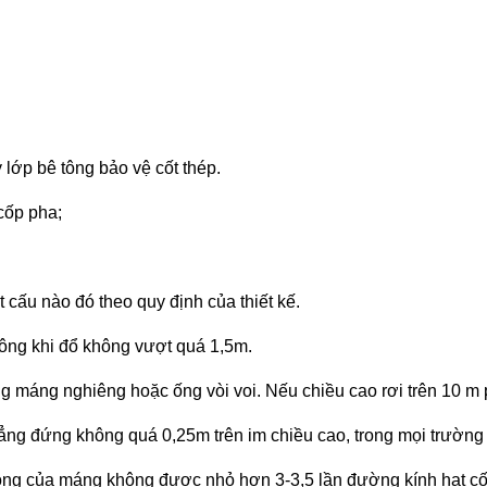
y lớp bê tông bảo vệ cốt thép.
cốp pha;
t cấu nào đó theo quy định của thiết kế.
ông khi đổ không v­ượt quá 1,5m.
g máng nghiêng hoặc ống vòi voi. Nếu chiều cao rơi trên 10 m p
thẳng đứng không quá 0,25m trên im chiều cao, trong mọi tr­ườ
ộng của máng không đ­ược nhỏ hơn 3-3,5 lần đư­ờng kính hạt cố