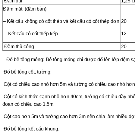
Đầm dùi
1,25 c
Đầm mặt: (đầm bàn)
– Kết cấu không có cốt thép và kết cấu có cốt thép đơn
20
– Kết cấu có cốt thép kép
12
Đầm thủ công
20
– Đổ bê tông móng
:
Bê tông móng chỉ đ­ược đổ lên lớp đệm sạ
Đổ bê tông cột, t­ường:
Cột có chiều cao nhỏ hơn 5m và t­ường có chiều cao nhỏ hơn 3
Cột có kích th­ớc cạnh nhỏ hơn 40cm, t­ường có chiều dầy nhỏ h
đoạn có chiều cao 1,5m.
Cột cao hơn 5m và tư­ờng cao hơn 3m nên chia làm nhiều đợt đ
Đổ bê tông kết cấu khung.