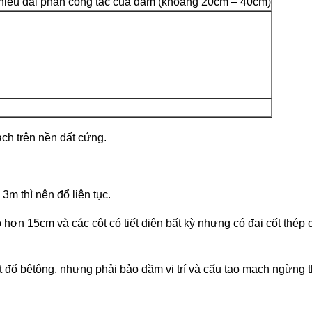
hiều dài phần công tác của đầm (khoảng 20cm – 40cm)
ch trên nền đất cứng.
m thì nên đổ liên tục.
ơn 15cm và các cột có tiết diện bất kỳ như­ng có đai cốt thép c
ổ bêtông, như­ng phải bảo dầm vị trí và cấu tạo mạch ngừng th