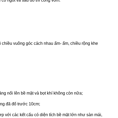
 co ngót và sau đó thi công vòm.
hai chiều vuông góc cách nhau ẩm- ẩm, chiều rộng khe
ăng nổi lên bề mặt và bọt khí không còn nữa;
ông đã đổ trước 10cm;
ợp với các kết cấu có diện tích bề mặt lớn như­ sàn mái,