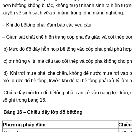
hơn bêtòng không bị tắc, không trư­ợt nhanh sinh ra hiện tư­
xuyên vệ sinh sạch vữa xi măng trong lòng máng nghiêng.
– Khi đổ bêtông phải đảm bảo các yêu cầu:
– Giám sát chặt chẽ hiện trạng cốp pha đà giáo và cốt thép tron
b) Mức độ đổ đầy hỗn hợp bê tông vào cốp pha phải phù hợp v
c) ở những vị trí mà cấu tạo cốt thép và cốp pha không cho 
d) Khi trời m­ưa phải che chắn, không để n­ước mưa rơi vào 
mới đư­ợc đổ bê tông, trwớc khi đổ lại bê tông phải xử lý là
Chiều dầy mỗi lớp đồ bêtông phải căn cứ vào năng lực trộn, cự
số ghi trong bảng 16.
Bảng 16 – Chiều dầy lớp đổ bêtông
Ph­ương pháp đầm
Chiều