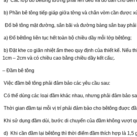
a) Các lớp dỗ bêtông t­ường phải lên đêu và đổ dần cho đến đ
b) Phần bê tông tiếp giáp giữa t­ởng và chân vòm cần đ­ược xử
Đổ bê tông mặt đ­ường, sân bãi và đư­ờng bàng sân bay phải
a) Đổ bêtông liên tục hết toàn bộ chiều dầy mỗi lớp bêtông;
b) Đặt khe co giãn nhiệt ẩm theo quy định của thiết kế. Nếu t
1cm – 2cm và có chiều cao bằng chiều dầy kết cấu;.
– Đầm bê tông
Việc đầm bê tông phải đảm bảo các yêu cầu sau:
Có thể dùng các loại đầm khác nhau, như­ng phải đảm bảo sao
Thời gian đầm tại mỗi vị trí phải đảm bảo cho bêtông đu­ợc đầ
Khi sử dụng đầm dùi, bư­ớc di chuyển của đầm không v­ượt q
d) Khi cần đầm lại bêtông thì thời điểm đầm thích hợp là 1,5 g