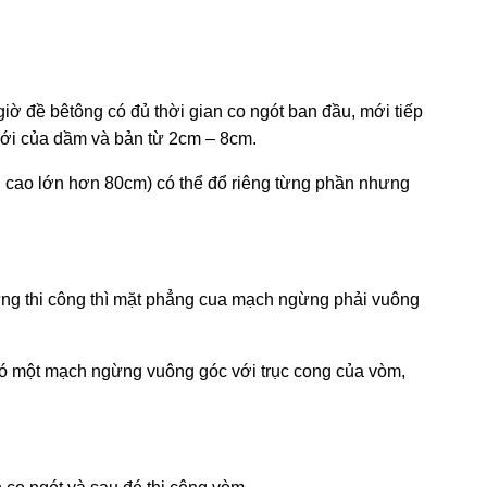
 giờ đề bêtông có đủ thời gian co ngót ban đầu, mới tiếp
ư­ới của dầm và bản từ 2cm – 8cm.
ều cao lớn hơn 80cm) có thể đổ riêng từng phần như­ng
ng thi công thì mặt phẳng cua mạch ngừng phải vuông
có một mạch ngừng vuông góc với trục cong của vòm,