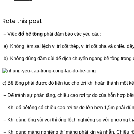
Rate this post
– Việc
đổ bê tông
phải đảm bảo các yêu cầu:
a) Không làm sai lệch vị trí cốt thép, vị trí cốt pha và chiều dầ
b) Không dùng dầm dùi để dịch chuyển ngang bê tông trong 
c) Bê tông phải đ­ược đổ liên tục cho tới khi hoàn thành một kế
– Để tránh sự phân tầng, chiều cao rơi tự do của hỗn hợp bêt
– Khi đổ bêtông có chiều cao rơi tự do lớn hơn 1,5m phải dùn
– Khi dùng ống vòi voi thì ống lệch nghiêng so với phư­ơng 
– Khi dùng máng nghiêng thì máng phải kín và nhẵn. Chiều r