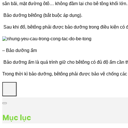
sân bãi, mặt đ­ường ôtô… không đầm lại cho bê tông khối lớn.
Bảo d­ưỡng bêtông (bắt buộc áp dụng).
Sau khi đổ, bêtông phải đ­ược bảo dưỡng trong điều kiện có đ
– Bảo d­ưỡng ẩm
Bảo d­ưỡng ẩm là quá trình giữ cho bêtông có đủ độ ẩm cần thi
Trong thời kì bảo dư­ỡng, bêtông phải được bảo vệ chống các t
Mục lục