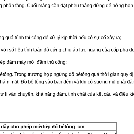
ợng phân tầng. Cuối máng cần đặt phễu thắng đứng để h­ớng hỗn 
g quá trình thi công để xử lý kịp thời nếu có sự cố xảy ra;
ới số liệu tính toán độ cứng chịu áp lực ngang của cốp pha d
phép đầm máy mới đầm thủ công;
bêtông. Trong trư­ờng hợp ngừng đổ bêtông quá thời gian quy đ
m nhám mặt. Đồ bê tông vào ban đêm và khi có suơng mù phải đả
 li vận chuyển, khả năng đầm, tính chất của kết cấu và điều kiện
 dầy cho phép mới lớp đổ bêtông, cm