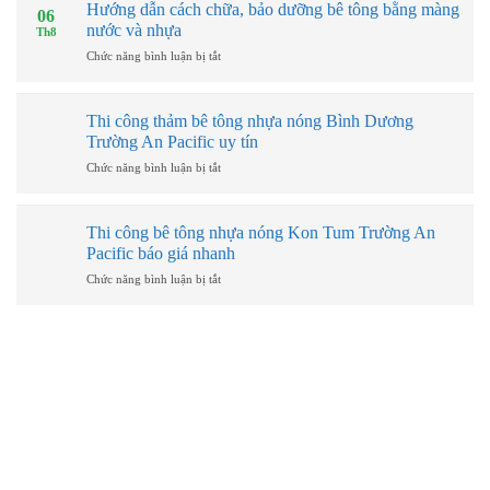
Hướng dẫn cách chữa, bảo dưỡng bê tông bằng màng
06
nhựa
tông
nước và nhựa
Th8
dùng
nhựa
trong
nóng
ở
Chức năng bình luận bị tắt
đường
Thị
Hướng
cao
xã
dẫn
tốc
Kiến
cách
Thi công thảm bê tông nhựa nóng Bình Dương
Tường
chữa,
Trường An Pacific uy tín
Trường
bảo
An
dưỡng
ở
Chức năng bình luận bị tắt
Pacific
bê
Thi
báo
tông
công
giá
bằng
thảm
Thi công bê tông nhựa nóng Kon Tum Trường An
nhanh
màng
bê
Pacific báo giá nhanh
nước
tông
và
nhựa
ở
Chức năng bình luận bị tắt
nhựa
nóng
Thi
Bình
công
Dương
bê
Trường
tông
An
nhựa
Pacific
nóng
uy
Kon
tín
Tum
THÔNG TIN CÔNG TY
Trường
An
Pacific