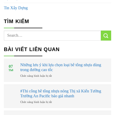
Tin Xây Dựng
TÌM KIẾM
BÀI VIẾT LIÊN QUAN
Những lưu ý khi lựa chọn loại bê tông nhựa dùng
07
trong đường cao tốc
Th8
ở
Chức năng bình luận bị tắt
Những
lưu
ý
#Thi công bê tông nhựa nóng Thị xã Kiến Tường
khi
Trường An Pacific báo giá nhanh
lựa
chọn
ở
Chức năng bình luận bị tắt
loại
#Thi
bê
công
tông
bê