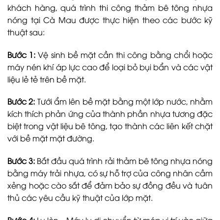
khách hàng, quá trình thi công thảm bê tông nhựa
nóng tại Cà Mau được thực hiện theo các bước kỹ
thuật sau:
Bước 1:
Vệ sinh bề mặt cần thi công bằng chổi hoặc
máy nén khí áp lực cao để loại bỏ bụi bẩn và các vật
liệu lẻ tẻ trên bề mặt.
Bước 2:
Tưới ẩm lên bề mặt bằng một lớp nước, nhằm
kích thích phản ứng của thành phần nhựa tương đặc
biệt trong vật liệu bê tông, tạo thành các liên kết chặt
với bề mặt mặt đường.
Bước 3:
Bắt đầu quá trình rải thảm bê tông nhựa nóng
bằng máy trải nhựa, có sự hỗ trợ của công nhân cầm
xẻng hoặc cào sắt để đảm bảo sự đồng đều và tuân
thủ các yêu cầu kỹ thuật của lớp mặt.