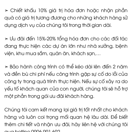
➣ Chiết khấu 10% giá trị hóa đơn hoặc nhận phần
quà có giá trị tương đương cho những khách hàng sử
dụng dịch vụ của chúng tôi trong thời gian dài.
➣ Ưu đãi đến 15%-20% tổng hóa đơn cho các đối tác
đang thực hiện các dự án lớn như nhà xưởng, bệnh
viện, khu mua sắm, quán ăn, khách sạn,…
➣ Bảo hành công trình có thể kéo dài lên đến 2 năm
và đền bù chi phí nếu công trình gặp sự cố do lỗi của
công ty trong quá trình thực hiện. Nếu sự cố xảy ra do
yếu tố khách quan của con người, chúng tôi sẽ hỗ trợ
một phần trong gói ưu đãi khách hàng.
Chúng tôi cam kết mang lại giá trị tốt nhất cho khách
hàng và luôn coi trọng mối quan hệ lâu dài. Để biết
thêm chi tiết và nhận ưu đãi, hãy liên hệ với chúng tôi
qua hotline 0906 991 692.