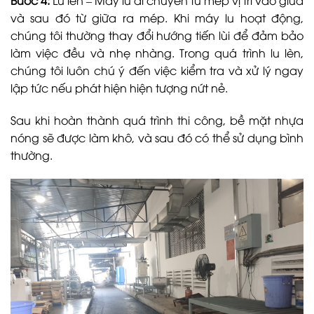
Bước 4:
Lu lèn – Máy lu di chuyển từ mép vị trí vào giữa
và sau đó từ giữa ra mép. Khi máy lu hoạt động,
chúng tôi thường thay đổi hướng tiến lùi để đảm bảo
làm việc đều và nhẹ nhàng. Trong quá trình lu lèn,
chúng tôi luôn chú ý đến việc kiểm tra và xử lý ngay
lập tức nếu phát hiện hiện tượng nứt nẻ.
Sau khi hoàn thành quá trình thi công, bề mặt nhựa
nóng sẽ được làm khô, và sau đó có thể sử dụng bình
thường.