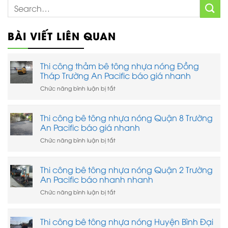
BÀI VIẾT LIÊN QUAN
Thi công thảm bê tông nhựa nóng Đồng
Tháp Trường An Pacific báo giá nhanh
ở
Chức năng bình luận bị tắt
Thi
công
thảm
Thi công bê tông nhựa nóng Quận 8 Trường
bê
An Pacific báo giá nhanh
tông
nhựa
ở
Chức năng bình luận bị tắt
nóng
Thi
Đồng
công
Tháp
bê
Thi công bê tông nhựa nóng Quận 2 Trường
Trường
tông
An Pacific báo nhanh nhanh
An
nhựa
Pacific
nóng
ở
Chức năng bình luận bị tắt
báo
Quận
Thi
giá
8
công
nhanh
Trường
bê
Thi công bê tông nhựa nóng Huyện Bình Đại
An
tông