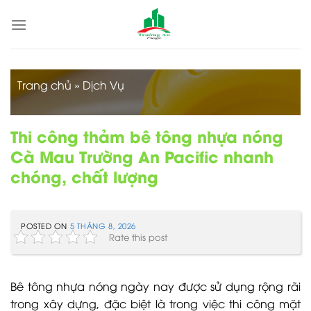
Skip
to
content
Trang chủ
»
Dịch Vụ
Thi công thảm bê tông nhựa nóng
Cà Mau Trường An Pacific nhanh
chóng, chất lượng
POSTED ON
5 THÁNG 8, 2026
Rate this post
Bê tông nhựa nóng ngày nay được sử dụng rộng rãi
trong xây dựng, đặc biệt là trong việc thi công mặt