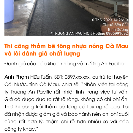
Thi công thảm bê tông nhựa nóng Cà Mau
và lời đánh giá chất lượng
Đánh giá của các khách hàng về Trường An Pacific:
Anh Phạm Hữu Tuấn
, SĐT: 0897xxxxxx, cư trú tại huyện
Cái Nước, tỉnh Cà Mau, chia sẻ: “Nhân viên tại công
ty Trường An Pacific rất nhiệt tình trong việc tư vấn.
Giá cả được đưa ra rất rõ ràng, không có chi phí ẩn.
Thợ thi công trải thảm bê tông có tay nghề cao. Tôi
đã nhận được giảm giá và bảo hành nên chi phí cuối
cùng rất hợp lý, thậm chí rẻ hơn nhiều so với các
công ty khác.”