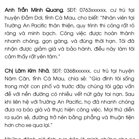
Anh Trần Minh Quang
, SĐT: 0763xxxxxx, cư trú tại
huyện Đầm Dơi, tỉnh Cà Mau, cho biết: “Nhân viên tại
Trường An Pacific thân thiện, quy trình thi công rất rõ
ràng và minh bạch. Công việc được hoàn thành
nhanh chóng, gọn gàng, và đúng thời hạn. Tôi đã
nhận được giảm giá và bảo hành, điều này làm tôi
cảm thấy rất yên tâm.”
Chị Lâm Kim Nhã
, SĐT: 0368xxxxxx, cư trú tại huyện
Năm Căn, tỉnh Cà Mau, chia sẻ: “Gia đình tôi sống
trong một con phố và trước đây chúng tôi gặp vấn
đề với nền đường có nhiều vết nứt gây tai nạn. Sau
khi liên hệ với Trường An Pacific, họ đã nhanh chóng
đưa ra báo giá và thực hiện công việc. Mọi thứ diễn
ra suôn sẻ, đường trở nên bằng phẳng và thuận tiện
hơn cho xe qua lại.”
Những đánh giá tích cực trên là minh chứng cho sự