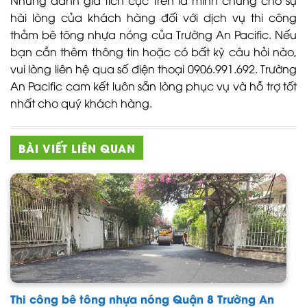
hài lòng của khách hàng đối với dịch vụ thi công
thảm bê tông nhựa nóng của Trường An Pacific. Nếu
bạn cần thêm thông tin hoặc có bất kỳ câu hỏi nào,
vui lòng liên hệ qua số điện thoại 0906.991.692. Trường
An Pacific cam kết luôn sẵn lòng phục vụ và hỗ trợ tốt
nhất cho quý khách hàng.
BÀI VIẾT LIÊN QUAN
Thi công bê tông nhựa nóng Quận 8 Trường An