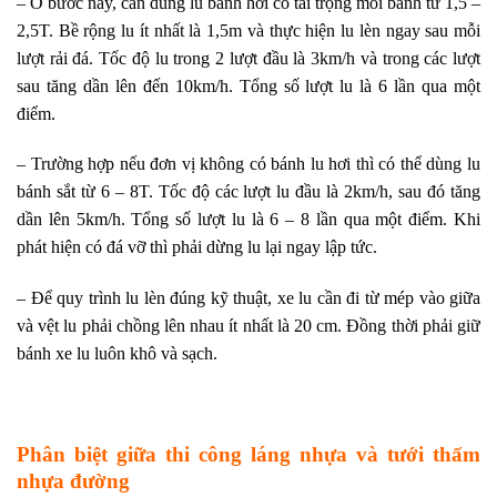
– Ở bước này, cần dùng lu bánh hơi có tải trọng mỗi bánh từ 1,5 –
2,5T. Bề rộng lu ít nhất là 1,5m và thực hiện lu lèn ngay sau mỗi
lượt rải đá. Tốc độ lu trong 2 lượt đầu là 3km/h và trong các lượt
sau tăng dần lên đến 10km/h. Tổng số lượt lu là 6 lần qua một
điểm.
– Trường hợp nếu đơn vị không có bánh lu hơi thì có thể dùng lu
bánh sắt từ 6 – 8T. Tốc độ các lượt lu đầu là 2km/h, sau đó tăng
dần lên 5km/h. Tổng số lượt lu là 6 – 8 lần qua một điểm. Khi
phát hiện có đá vỡ thì phải dừng lu lại ngay lập tức.
– Để quy trình lu lèn đúng kỹ thuật, xe lu cần đi từ mép vào giữa
và vệt lu phải chồng lên nhau ít nhất là 20 cm. Đồng thời phải giữ
bánh xe lu luôn khô và sạch.
Phân biệt giữa thi công láng nhựa và tưới thấm
nhựa đường