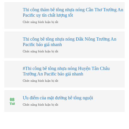
công
thảm
Thi công thảm bê tông nhựa nóng Cần Thơ Trường An
bê
Pacific uy tín chất lượng tốt
tông
nhựa
ở
Chức năng bình luận bị tắt
nóng
Thi
Sóc
công
Trăng
thảm
Thi công bê tông nhựa nóng Đắk Nông Trường An
Trường
bê
Pacific báo giá nhanh
An
tông
Pacific
nhựa
ở
Chức năng bình luận bị tắt
uy
nóng
Thi
tín
Cần
công
chất
Thơ
bê
#Thi công bê tông nhựa nóng Huyện Tân Châu
lượng
Trường
tông
Trường An Pacific báo giá nhanh
An
nhựa
Pacific
nóng
ở
Chức năng bình luận bị tắt
uy
Đắk
#Thi
tín
Nông
công
chất
Trường
bê
Ưu điểm của mặt đường bê tông nguội
08
lượng
An
tông
Th8
ở
Chức năng bình luận bị tắt
tốt
Pacific
nhựa
Ưu
báo
nóng
điểm
giá
Huyện
của
nhanh
Tân
mặt
Châu
đường