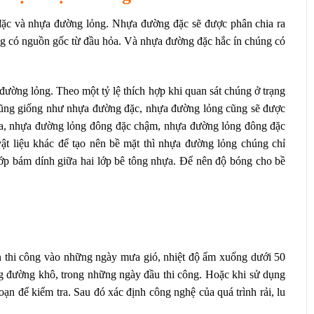
đặc và nhựa đường lỏng. Nhựa đường đặc sẽ được phân chia ra
ng có nguồn gốc từ đầu hỏa. Và nhựa đường đặc hắc ín chúng có
ường lỏng. Theo một tỷ lệ thích hợp khi quan sát chúng ở trạng
 Cũng giống như nhựa đường đặc, nhựa đường lỏng cũng sẽ được
ừa, nhựa đường lỏng đông đặc chậm, nhựa đường lỏng đông đặc
t liệu khác để tạo nên bề mặt thì nhựa đường lỏng chúng chỉ
ớp bám dính giữa hai lớp bê tông nhựa. Để nên độ bóng cho bề
 thi công vào những ngày mưa gió, nhiệt độ ẩm xuống dưới 50
g đường khô, trong những ngày đầu thi công. Hoặc khi sử dụng
oạn để kiểm tra. Sau đó xác định công nghệ của quá trình rải, lu