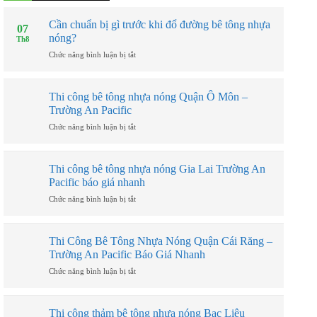
Cần chuẩn bị gì trước khi đổ đường bê tông nhựa
07
nóng?
Th8
ở
Chức năng bình luận bị tắt
Cần
chuẩn
bị
Thi công bê tông nhựa nóng Quận Ô Môn –
gì
Trường An Pacific
trước
khi
ở
Chức năng bình luận bị tắt
đổ
Thi
đường
công
bê
bê
Thi công bê tông nhựa nóng Gia Lai Trường An
tông
tông
Pacific báo giá nhanh
nhựa
nhựa
nóng?
nóng
ở
Chức năng bình luận bị tắt
Quận
Thi
Ô
công
Môn
bê
Thi Công Bê Tông Nhựa Nóng Quận Cái Răng –
–
tông
Trường An Pacific Báo Giá Nhanh
Trường
nhựa
An
nóng
ở
Chức năng bình luận bị tắt
Pacific
Gia
Thi
Lai
Công
Trường
Bê
Thi công thảm bê tông nhựa nóng Bạc Liêu