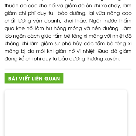
thuận do các khe nối và giảm độ ồn khi xe chạy, làm
giảm chi phí duy tu bảo dưỡng, lại vừa nâng cao
chất lượng vận doanh, khai thác. Ngăn nước thấm
qua khe nối làm hư hỏng móng và nền đường. Làm
lớp ngăn cách giữa tấm bê tông xi măng với nhiệt độ
không khí làm giảm sự phá hủy các tấm bê tông xi
măng bị do mòi khi giãn nở vì nhiệt. Qua đó giảm
đáng kể chi phí duy tu bảo dưỡng thường xuyên.
BÀI VIẾT LIÊN QUAN