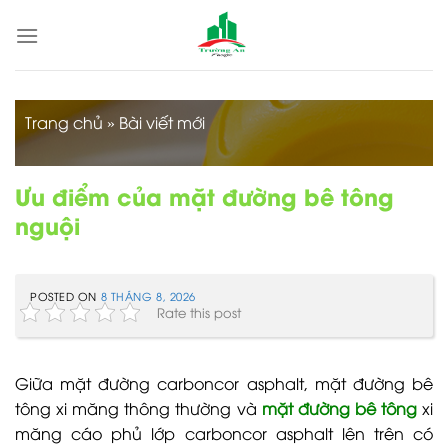
Skip
to
content
Trang chủ
»
Bài viết mới
Ưu điểm của mặt đường bê tông
nguội
POSTED ON
8 THÁNG 8, 2026
Rate this post
Giữa mặt đường carboncor asphalt, mặt đường bê
tông xi măng thông thường và
mặt đường bê tông
xi
măng cáo phủ lớp carboncor asphalt lên trên có