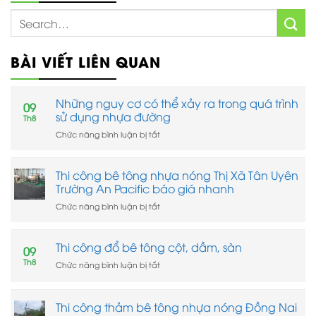
BÀI VIẾT LIÊN QUAN
Những nguy cơ có thể xảy ra trong quá trình
09
sử dụng nhựa đường
Th8
ở
Chức năng bình luận bị tắt
Những
nguy
cơ
Thi công bê tông nhựa nóng Thị Xã Tân Uyên
có
Trường An Pacific báo giá nhanh
thể
xảy
ở
Chức năng bình luận bị tắt
ra
Thi
trong
công
quá
bê
Thi công đổ bê tông cột, dầm, sàn
09
trình
tông
Th8
ở
Chức năng bình luận bị tắt
sử
nhựa
Thi
dụng
nóng
công
nhựa
Thị
đổ
đường
Xã
Thi công thảm bê tông nhựa nóng Đồng Nai
bê
Tân